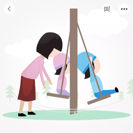
亲子互动课-于0.6岁-5岁的孩童